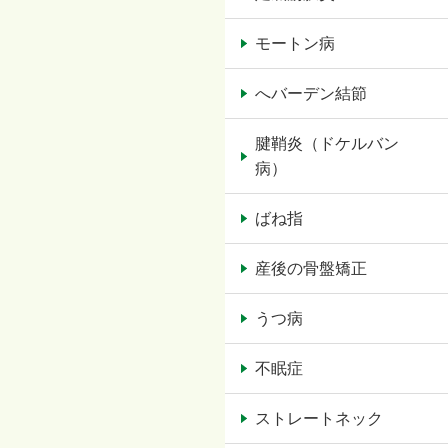
モートン病
へバーデン結節
腱鞘炎（ドケルバン
病）
ばね指
産後の骨盤矯正
うつ病
不眠症
ストレートネック