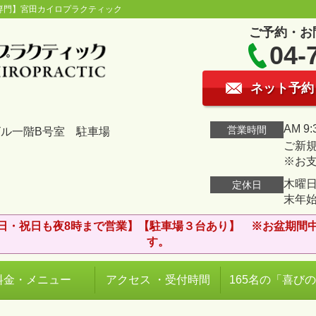
専門】宮田カイロプラクティック
ご予約・お
04-
ネット予約
AM 9:
営業時間
ビル一階B号室 駐車場
ご新規
※お
木曜日
定休日
末年
日・祝日も夜8時まで営業】【駐車場３台あり】 ※お盆期間
す。
料金・メニュー
アクセス ・受付時間
165名の「喜び