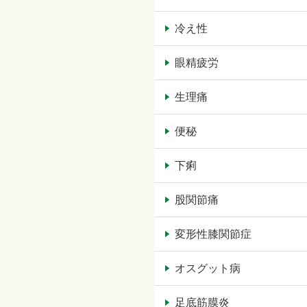
冷え性
眼精疲労
生理痛
便秘
下痢
股関節痛
変形性膝関節症
オスグット病
足底筋膜炎