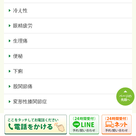
冷え性
眼精疲労
生理痛
便秘
下痢
股関節痛
ページの
先頭へ
変形性膝関節症
オスグット病
足底筋膜炎