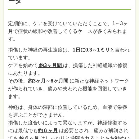
ータ
定期的に、ケアを受けていていただくことで、1～3ヶ
月で症状の緩和や改善してくるケースが多くみられま
す。
損傷した神経の再生速度は、
1日に0.3～1ミリ
と言われ
ています。
ケアを始めて
約3ヶ月間
は、損傷した神経組織の修復
にあたります。
その後、
約3ヶ月～6ヶ月間
に新たな神経ネットワーク
が作られていき、痛みや失われた機能を回復していき
ます。
神経は、身体の深部に位置しているため、血液で栄養
を運ぶことができません。
損傷した度合いによって異なりますが、神経修復する
には最低でも
約６ヶ月
は必要とされ、痛みが解消され
ても
約６ヶ月
はしっかりと通院されることをお勧めい