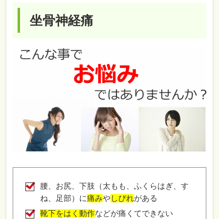
坐骨神経痛
腰、お尻、下肢（太もも、ふくらはぎ、す
ね、足部）に
痛み
や
しびれ
がある
靴下をはく動作
などが痛くてできない