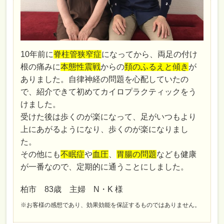
10年前に
脊柱管狭窄症
になってから、両足の付け
根の痛みに
本態性震戦
からの
頚のふるえと傾き
が
ありました。自律神経の問題を心配していたの
で、紹介できて初めてカイロプラクティックをう
けました。
受けた後は歩くのが楽になって、足がいつもより
上にあがるようになり、歩くのが楽になりまし
た。
その他にも
不眠症
や
血圧
、
胃腸の問題
なども健康
が一番なので、定期的に通うことにしました。
柏市 83歳 主婦 N・K 様
※お客様の感想であり、効果効能を保証するものではありません。