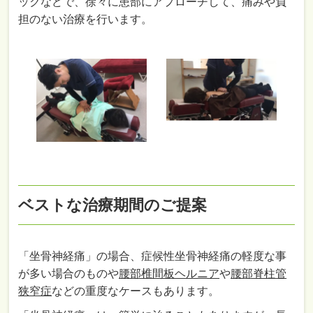
ックなどで、徐々に患部にアプローチして、痛みや負
担のない治療を行います。
ベストな治療期間のご提案
「坐骨神経痛」の場合、症候性坐骨神経痛の軽度な事
が多い場合のものや
腰部椎間板ヘルニア
や
腰部脊柱管
狭窄症
などの重度なケースもあります。