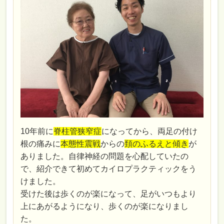
10年前に
脊柱管狭窄症
になってから、両足の付け
根の痛みに
本態性震戦
からの
頚のふるえと傾き
が
ありました。自律神経の問題を心配していたの
で、紹介できて初めてカイロプラクティックをう
けました。
受けた後は歩くのが楽になって、足がいつもより
上にあがるようになり、歩くのが楽になりまし
た。