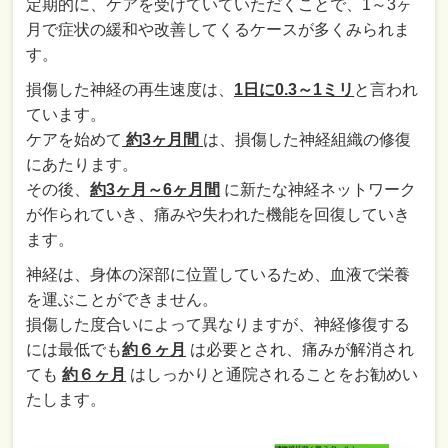
定期的に、ケアを受けていていただくことで、1～3ヶ
月で症状の緩和や改善してくるケースが多くみられま
す。
損傷した神経の再生速度は、
1日に0.3～1ミリ
と言われ
ています。
ケアを始めて
約3ヶ月間
は、損傷した神経組織の修復
にあたります。
その後、
約3ヶ月～6ヶ月間
に新たな神経ネットワーク
が作られていき、痛みや失われた機能を回復していき
ます。
神経は、身体の深部に位置しているため、血液で栄養
を運ぶことができません。
損傷した度合いによって異なりますが、神経修復する
には最低でも
約６ヶ月
は必要とされ、痛みが解消され
ても
約６ヶ月
はしっかりと通院されることをお勧めい
たします。