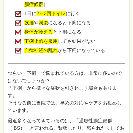
腸症候群
）
1日に
2～3回トイレ
に行く
飲酒
や
満腹
になると下痢になる
身体が冷える
と下痢になる
下痢止めを服用
しても効果がない
自律神経の乱れ
から下痢になっている
つらい「下痢」で悩まれている方は、非常に多いので
はないでしょうか？
「下痢」から様々な症状を引き起こす場合もありま
す。
そうなる前に当院では、早めの対応やケアをお勧めし
ています。
最近多くなってきているのは、「過敏性腸症候群
（IBS）」と言われる、緊張したり、怒られたりしてお