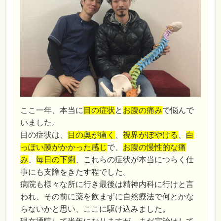
ここ一年、本当に
目の症状
と
お腹の痛み
で悩んで
いました。
目の症状は、
目の奥が痛く
、
視界がぼやける
、
白
っぽい膜がかかった感じ
で、
お腹の慢性的な痛
み
、
毎日の下痢
、これらの症状が本当につらく仕
事にも支障をきたす程でした。
病院も様々な所に行き最後は精神内科に行けと言
われ、その前に薬を飲まずに自然療法で何とかな
らないかと思い、ここに駆け込みました。