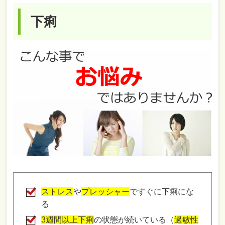
下痢
ストレス
や
プレッシャー
ですぐに下痢にな
る
3週間以上下痢
の状態が続いている（
過敏性