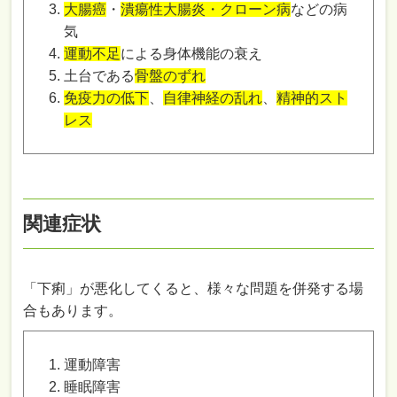
大腸癌
・
潰瘍性大腸炎・クローン病
などの病
気
運動不足
による身体機能の衰え
土台である
骨盤のずれ
免疫力の低下
、
自律神経の乱れ
、
精神的スト
レス
関連症状
「下痢」が悪化してくると、様々な問題を併発する場
合もあります。
運動障害
睡眠障害