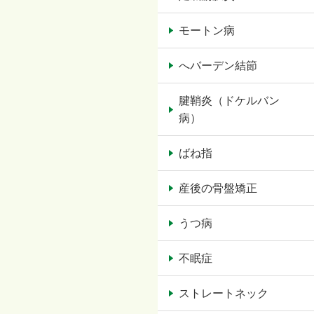
モートン病
へバーデン結節
腱鞘炎（ドケルバン
病）
ばね指
産後の骨盤矯正
うつ病
不眠症
ストレートネック