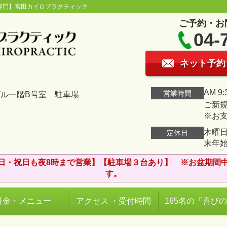
専門】宮田カイロプラクティック
ご予約・お
04-
ネット予約
AM 9:
営業時間
ビル一階B号室 駐車場
ご新規
※お
木曜日
定休日
末年
日・祝日も夜8時まで営業】【駐車場３台あり】 ※お盆期間
す。
料金・メニュー
アクセス ・受付時間
165名の「喜び