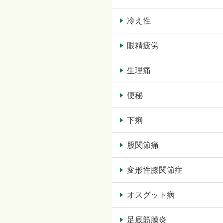
冷え性
眼精疲労
生理痛
便秘
下痢
股関節痛
変形性膝関節症
オスグット病
足底筋膜炎