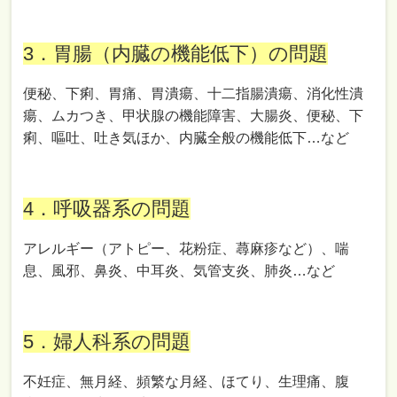
3．胃腸（内臓の機能低下）の問題
便秘、下痢、胃痛、胃潰瘍、十二指腸潰瘍、消化性潰
瘍、ムカつき、甲状腺の機能障害、大腸炎、便秘、下
痢、嘔吐、吐き気ほか、内臓全般の機能低下…など
4．呼吸器系の問題
アレルギー（アトピー、花粉症、蕁麻疹など）、喘
息、風邪、鼻炎、中耳炎、気管支炎、肺炎…など
5．婦人科系の問題
不妊症、無月経、頻繁な月経、ほてり、生理痛、腹