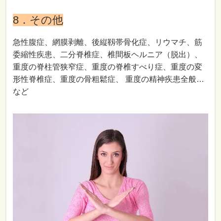
8．その他
急性腹症、網膜剥離、後縦靱帯骨化症、リウマチ、筋
委縮性疾患、二分脊椎症、椎間板ヘルニア（脱出）、
重度の脊柱管狭窄症、重度の脊椎すべり症、重度の変
形性脊椎症、重度の骨粗鬆症、 重度の精神疾患全般…
など