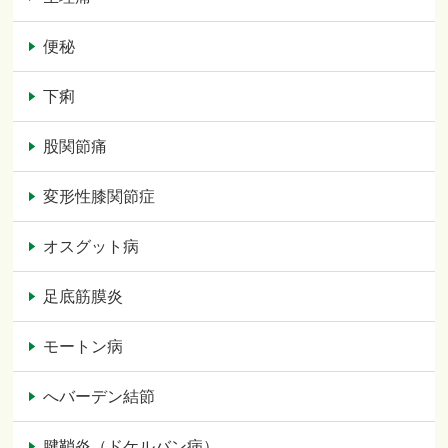
便秘
下痢
股関節痛
変形性膝関節症
オスグット病
足底筋膜炎
モートン病
へバーデン結節
腱鞘炎（ドケルバン病）