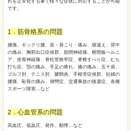
れを正常化する事で様々な症状に対応することが可能
です。
1．筋骨格系の問題
腰痛、ギックリ腰、首・肩こり・痛み、寝違え、背中
の痛み、胸郭出口症候群、肋間神経痛、椎間板ヘルニ
ア、坐骨神経痛、脊柱管狭窄症、脊椎すべり症、むち
打ち症、顎の痛み、手足の痺れ、膝の痛み、五十肩、
ゴルフ肘、テニス肘、腱鞘炎、手根管症候群、妊婦の
腰痛、恥骨の痛み、側彎症、交通事故の後遺症、各種
スポーツ障害…など
2．心血管系の問題
高血圧、低血圧、発作、動悸…など