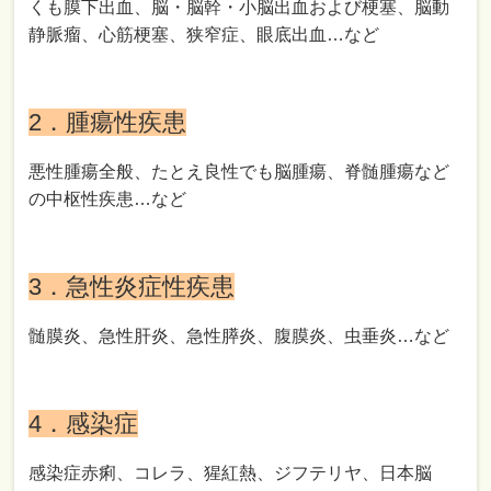
くも膜下出血、脳・脳幹・小脳出血および梗塞、脳動
静脈瘤、心筋梗塞、狭窄症、眼底出血…など
2．腫瘍性疾患
悪性腫瘍全般、たとえ良性でも脳腫瘍、脊髄腫瘍など
の中枢性疾患…など
3．急性炎症性疾患
髄膜炎、急性肝炎、急性膵炎、腹膜炎、虫垂炎…など
4．感染症
感染症赤痢、コレラ、猩紅熱、ジフテリヤ、日本脳