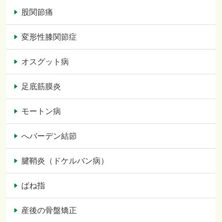
股関節痛
変形性膝関節症
オスグット病
足底筋膜炎
モートン病
へバーデン結節
腱鞘炎（ドケルバン病）
ばね指
産後の骨盤矯正