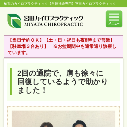
柏市のカイロプラクティック【自律神経専門】宮田カイロプラクティック
【当日予約ＯＫ】【土・日・祝日も夜8時まで営業】
【駐車場３台あり】 ※お盆期間中も通常通り診療し
ています。
2回の通院で、肩も徐々に
回復しているようで助かり
ました！