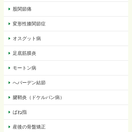
股関節痛
変形性膝関節症
オスグット病
足底筋膜炎
モートン病
へバーデン結節
腱鞘炎（ドケルバン病）
ばね指
産後の骨盤矯正