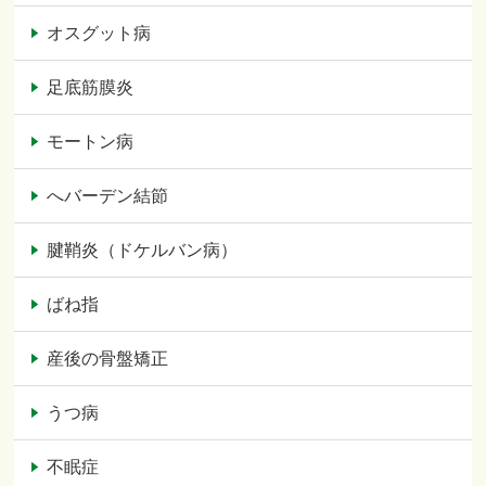
オスグット病
足底筋膜炎
モートン病
へバーデン結節
腱鞘炎（ドケルバン病）
ばね指
産後の骨盤矯正
うつ病
不眠症