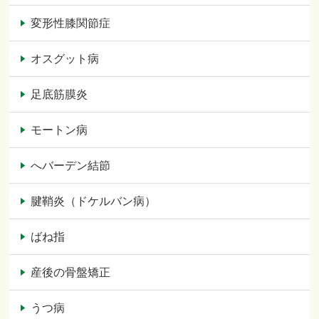
変形性膝関節症
オスグット病
足底筋膜炎
モートン病
へバーデン結節
腱鞘炎（ドケルバン病）
ばね指
産後の骨盤矯正
うつ病