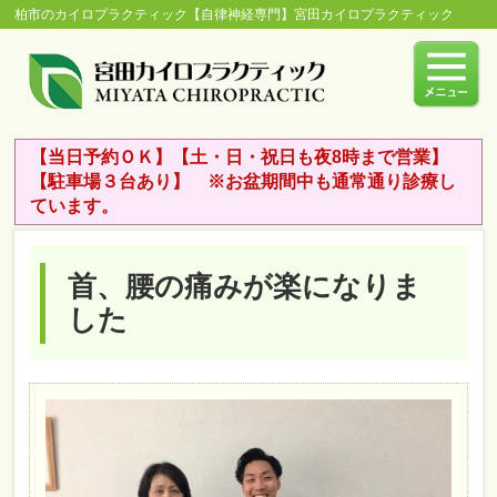
柏市のカイロプラクティック【自律神経専門】宮田カイロプラクティック
【当日予約ＯＫ】【土・日・祝日も夜8時まで営業】
【駐車場３台あり】 ※お盆期間中も通常通り診療し
ています。
首、腰の痛みが楽になりま
した