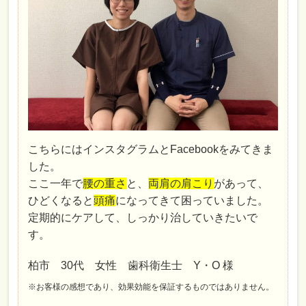
こちらにはインスタグラムとFacebookをみてきま
した。
ここ一年で
腰の重さ
と、
両肩の肩こり
があって、
ひどくなると
頭痛
になってきて困っていました。
定期的にケアして、しっかり治していきたいで
す。
柏市 30代 女性 歯科衛生士 Y・O 様
※お客様の感想であり、効果効能を保証するものではありません。