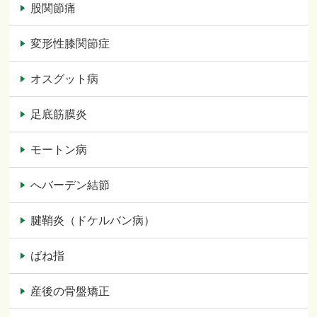
股関節痛
変形性膝関節症
オスグット病
足底筋膜炎
モートン病
へバーデン結節
腱鞘炎（ドケルバン病）
ばね指
産後の骨盤矯正