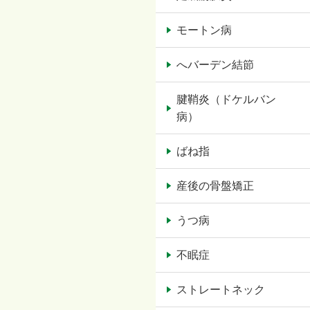
モートン病
へバーデン結節
腱鞘炎（ドケルバン
病）
ばね指
産後の骨盤矯正
うつ病
不眠症
ストレートネック