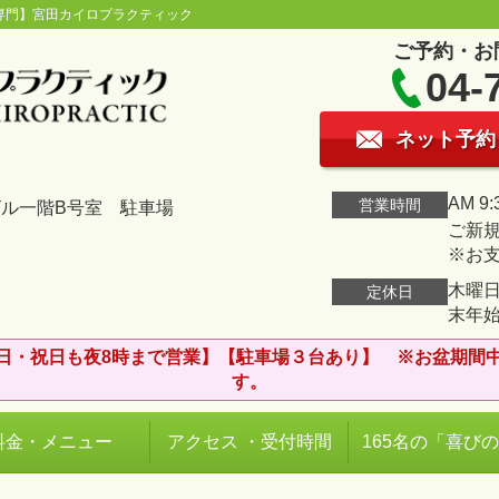
専門】宮田カイロプラクティック
ご予約・お
04-
ネット予約
AM 9:
営業時間
ビル一階B号室 駐車場
ご新規
※お
木曜日
定休日
末年
日・祝日も夜8時まで営業】【駐車場３台あり】 ※お盆期間
す。
料金・メニュー
アクセス ・受付時間
165名の「喜び