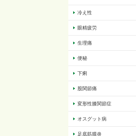
冷え性
眼精疲労
生理痛
便秘
下痢
股関節痛
変形性膝関節症
オスグット病
足底筋膜炎