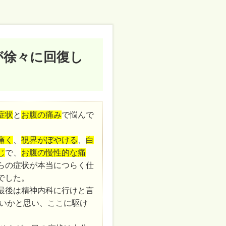
が徐々に回復し
症状
と
お腹の痛み
で悩んで
痛く
、
視界がぼやける
、
白
じ
で、
お腹の慢性的な痛
らの症状が本当につらく仕
でした。
最後は精神内科に行けと言
いかと思い、ここに駆け