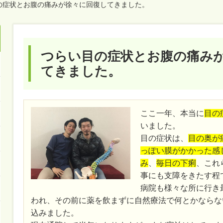
目の症状とお腹の痛みが徐々に回復してきました。
つらい目の症状とお腹の痛み
てきました。
ここ一年、本当に
目の
いました。
目の症状は、
目の奥が
っぽい膜がかかった感
み
、
毎日の下痢
、これ
事にも支障をきたす程
病院も様々な所に行き
われ、その前に薬を飲まずに自然療法で何とかならな
込みました。