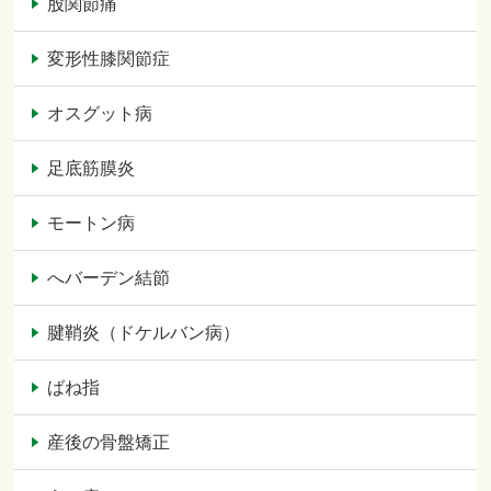
股関節痛
変形性膝関節症
オスグット病
足底筋膜炎
モートン病
へバーデン結節
腱鞘炎（ドケルバン病）
ばね指
産後の骨盤矯正