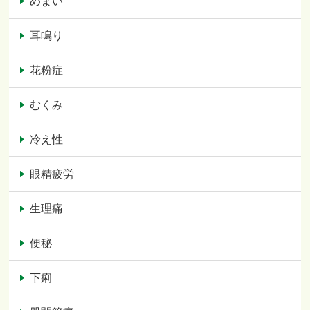
めまい
耳鳴り
花粉症
むくみ
冷え性
眼精疲労
生理痛
便秘
下痢