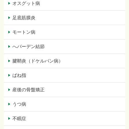
オスグット病
足底筋膜炎
モートン病
へバーデン結節
腱鞘炎（ドケルバン病）
ばね指
産後の骨盤矯正
うつ病
不眠症