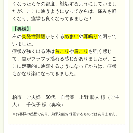
くなったらその都度、対処するようにしていまし
たが、ここに通うようになってからは、痛みも軽
くなり、痙攣も良くなってきました！
【奥様】
左の
突発性難聴
からくる
めまい
や
耳鳴り
で困って
いました。
症状が強く出る時は
首こり
や
肩こり
も強く感じ
て、首がフラフラ揺れる感じがありましたが、こ
こに定期的に通院するようになってからは、症状
もかなり楽になってきました。
柏市 ご夫婦 50代 自営業 上野 勝人 様（ご主
人） 千保子 様（奥様）
※お客様の感想であり、効果効能を保証するものではありません。