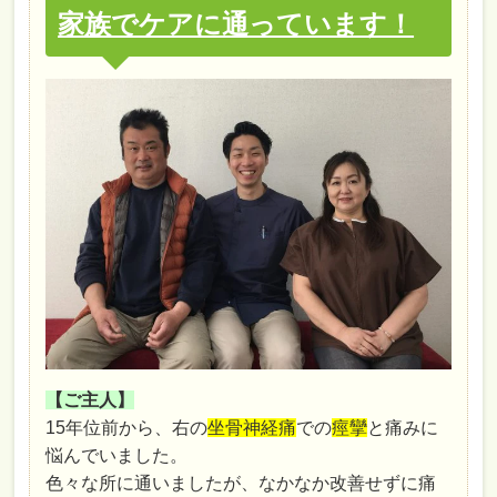
家族でケアに通っています！
【ご主人】
15年位前から、右の
坐骨神経痛
での
痙攣
と痛みに
悩んでいました。
色々な所に通いましたが、なかなか改善せずに痛