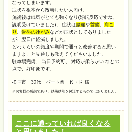
なってしまいます。
症状を根本から改善したい人向け。
施術後は眠気がとても強くなり(好転反応ですね、
説明受けていました)、 症状は
腰痛
や
首痛
、
肩こ
り
、
骨盤のゆがみ
などが症状としてありました
が、翌日に軽減しました。
どれくらいの頻度や期間で通うと改善すると思い
ますよ、と見通しも教えてくださいました。
駐車場完備、 当日予約可、 対応が柔らかい などの
点で、好印象です。
松戸市 30代 パート業 Ｋ・Ｋ 様
※お客様の感想であり、効果効能を保証するものではありません。
ここに通っていれば良くなる
と思いました！