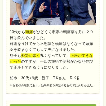
10代から
頭痛
がひどくて市販の頭痛薬を月に２０
日は飲んでいました。
施術をうけてから不思議と頭痛はなくなって頭痛
薬を飲まなくても大丈夫になりました。
息子も
姿勢が悪く
丸くなっていて、
正座ができな
かった
のですが、一回の施術で姿勢がかなり伸び
て正座もできるようになりました。
柏市 30代 / 9歳 親子 T.Kさん R.K君
※お客様の感想であり、効果効能を保証するものではありません。