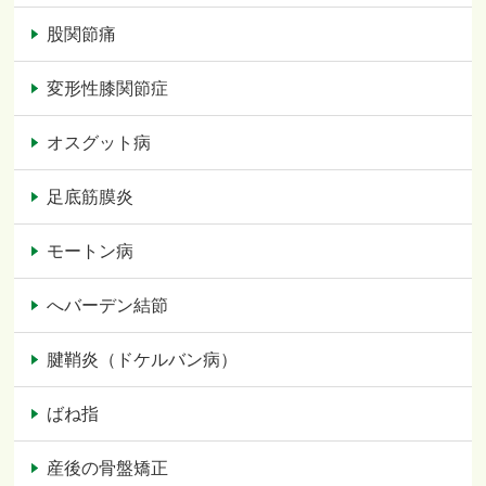
股関節痛
変形性膝関節症
オスグット病
足底筋膜炎
モートン病
へバーデン結節
腱鞘炎（ドケルバン病）
ばね指
産後の骨盤矯正