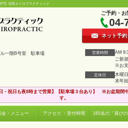
専門】宮田カイロプラクティック
ご予約・お
04-
ネット予約
AM 9:
営業時間
ビル一階B号室 駐車場
ご新規
※お
木曜日
定休日
末年
日・祝日も夜8時まで営業】【駐車場３台あり】 ※お盆期間
す。
料金・メニュー
アクセス ・受付時間
165名の「喜び