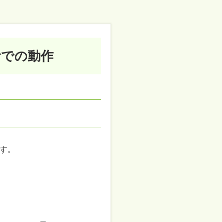
活での動作
す。