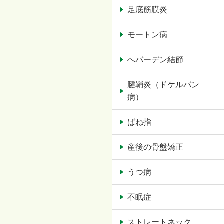
足底筋膜炎
モートン病
へバーデン結節
腱鞘炎（ドケルバン
病）
ばね指
産後の骨盤矯正
うつ病
不眠症
ストレートネック