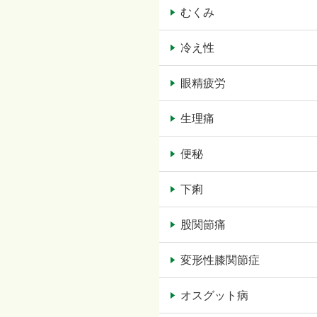
むくみ
冷え性
眼精疲労
生理痛
便秘
下痢
股関節痛
変形性膝関節症
オスグット病