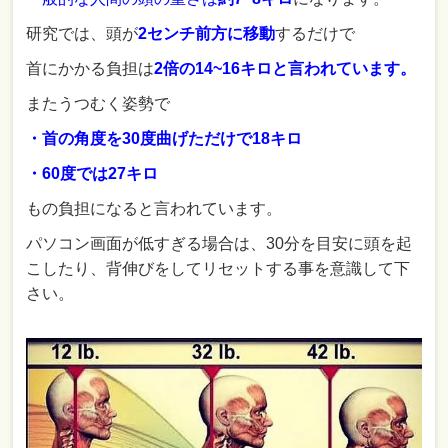
研究では、頭が
2センチ前方に移動
するだけで
首にかかる負担は
2倍の14~16キロと言われています。
またうつむく姿勢で
・首の角度を30度曲げただけで18キロ
・60度では27キロ
もの負担になると言われています。
パソコン画面が低すぎる場合は、30分を目安に頭を起
こしたり、背伸びをしてリセットする事を意識して下
さい。