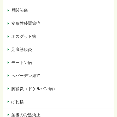
股関節痛
変形性膝関節症
オスグット病
足底筋膜炎
モートン病
へバーデン結節
腱鞘炎（ドケルバン病）
ばね指
産後の骨盤矯正