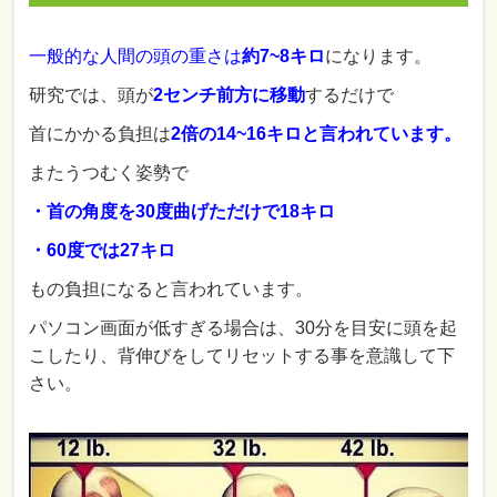
一般的な人間の頭の重さは
約7~8キロ
になります。
研究では、頭が
2センチ前方に移動
するだけで
首にかかる負担は
2倍の14~16キロと言われています。
またうつむく姿勢で
・首の角度を30度曲げただけで18キロ
・60度では27キロ
もの負担になると言われています。
パソコン画面が低すぎる場合は、30分を目安に頭を起
こしたり、背伸びをしてリセットする事を意識して下
さい。