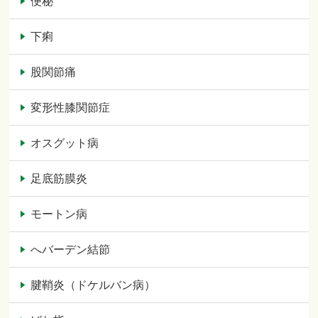
便秘
下痢
股関節痛
変形性膝関節症
オスグット病
足底筋膜炎
モートン病
へバーデン結節
腱鞘炎（ドケルバン病）