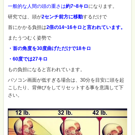
一般的な人間の頭の重さは
約7~8キロ
になります。
研究では、頭が
2センチ前方に移動
するだけで
首にかかる負担は
2倍の14~16キロと言われています。
またうつむく姿勢で
・首の角度を30度曲げただけで18キロ
・60度では27キロ
もの負担になると言われています。
パソコン画面が低すぎる場合は、30分を目安に頭を起
こしたり、背伸びをしてリセットする事を意識して下
さい。