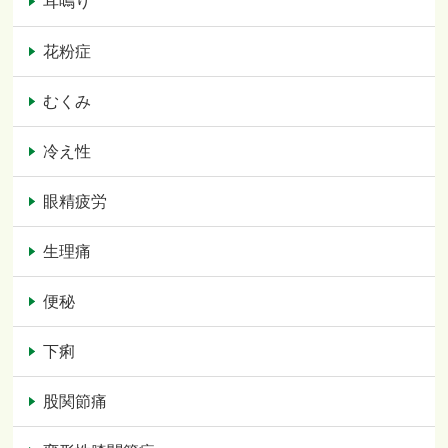
耳鳴り
花粉症
むくみ
冷え性
眼精疲労
生理痛
便秘
下痢
股関節痛