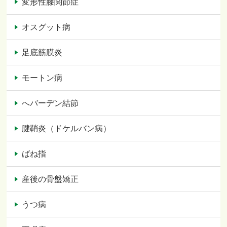
変形性膝関節症
オスグット病
足底筋膜炎
モートン病
へバーデン結節
腱鞘炎（ドケルバン病）
ばね指
産後の骨盤矯正
うつ病