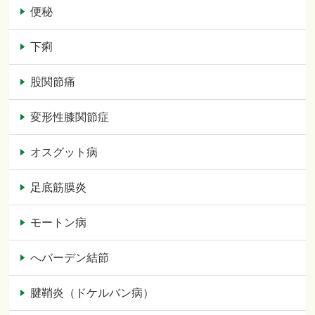
便秘
下痢
股関節痛
変形性膝関節症
オスグット病
足底筋膜炎
モートン病
へバーデン結節
腱鞘炎（ドケルバン病）