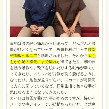
最初は腰の軽い痛みから始まって、だんだんと腰
痛がひどくなっていって、整形外科に行って
腰部
椎間板ヘルニア
と診断されました。それから
太も
もから足の指先にまで痺れ
が出てきたり、朝の顔
を洗う動作や、靴下を脱いだりする動作が辛くな
ってきたり、スリッパが片側が良く脱げるように
なったり、足首が返りずらい、スカートが毎回同
じ方向に回っていくなど、日常生活で色々な事が
気になるようになってきました。
カイロは何回か受けた事があるのですが、怖いイ
メージや痛いイメージが結構あったけど、全然痛