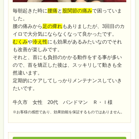
毎朝起きた時に
腰痛
と
股関節の痛み
で困っていま
した。
腰の痛みから
足の痺れ
もありましたが、3回目のカ
イロで大分気にならなくなって良かったです。
むくみ
や
冷え性
にも効果があるみたいなのでそれ
も改善が楽しみです。
それと、首にも負担のかかる動作をする事が多い
ので、首を矯正した後は、スッキリして動きも全
然違います。
定期的にケアしてしっかりメンテナンスしていき
たいです。
牛久市 女性 20代 バンドマン Ｒ・Ｉ様
※お客様の感想であり、効果効能を保証するものではありません。