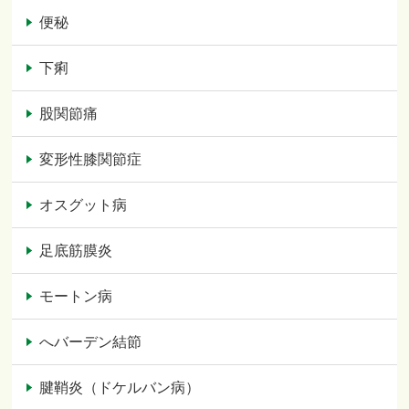
便秘
下痢
股関節痛
変形性膝関節症
オスグット病
足底筋膜炎
モートン病
へバーデン結節
腱鞘炎（ドケルバン病）