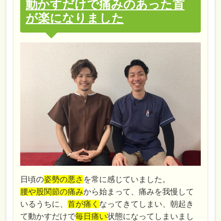
動かすだけで痛みのあった首
が楽になりました
日頃の
姿勢の悪さ
を常に感じていました。
腰や股関節の痛み
から始まって、痛みを我慢して
いるうちに、
首が痛く
なってきてしまい、朝起き
て動かすだけで
毎日痛い
状態になってしまいまし