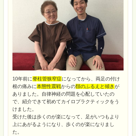
10年前に
脊柱管狭窄症
になってから、両足の付け
根の痛みに
本態性震戦
からの
頚のふるえと傾き
が
ありました。自律神経の問題を心配していたの
で、紹介できて初めてカイロプラクティックをう
けました。
受けた後は歩くのが楽になって、足がいつもより
上にあがるようになり、歩くのが楽になりまし
た。