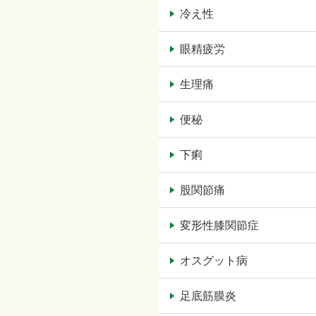
冷え性
眼精疲労
生理痛
便秘
下痢
股関節痛
変形性膝関節症
オスグット病
足底筋膜炎