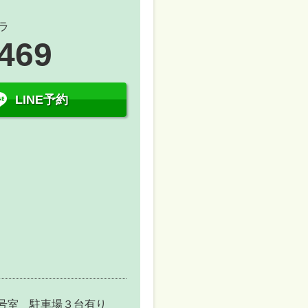
ラ
1469
LINE予約
B号室 駐車場３台有り