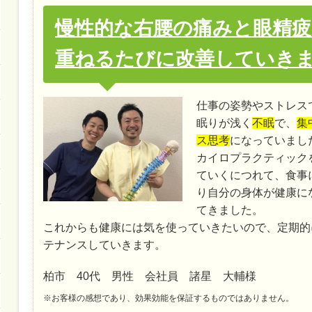
慢性的な右腰の痛みと眼精疲
重ねるたびに改善していき
仕事の姿勢やストレス
眠りが浅く
不眠
で、
集
ス思考
になっていまし
カイロプラクティック
ていくにつれて、食事
り自分の身体が健康に
てきました。
これからも健康には気を使っていきたいので、定期的
テナンスしていきます。
柏市 40代 男性 会社員 諸星 大輔様
※お客様の感想であり、効果効能を保証するものではありません。