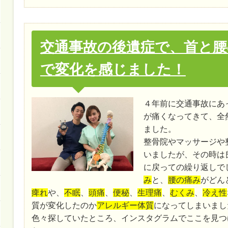
交通事故の後遺症で、首と腰
で変化を感じました！
４年前に交通事故にあ
が痛くなってきて、全
ました。
整骨院やマッサージや
いましたが、その時は
に戻っての繰り返しで
み
と、
腰の痛み
がどん
痺れ
や、
不眠
、
頭痛
、
便秘
、
生理痛
、
むくみ
、
冷え性
質が変化したのか
アレルギー体質
になってしまいまし
色々探していたところ、インスタグラムでここを見つ