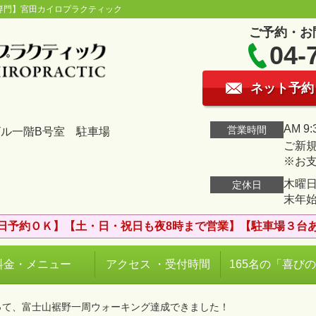
専門】宮田カイロプラクティック
ご予約・お
04-
ネット予約
AM 9:
営業時間
ビル一階B号室 駐車場
ご新規
※お
木曜日
定休日
末年
日予約ＯＫ】【土・日・祝日も夜8時まで営業】【駐車場３台
料金・メニュー
アクセス ・受付時間
165名の「喜び
って、富士山裾野一周ウォーキング達成できました！