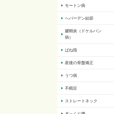
モートン病
へバーデン結節
腱鞘炎（ドケルバン
病）
ばね指
産後の骨盤矯正
うつ病
不眠症
ストレートネック
ぎっくり腰