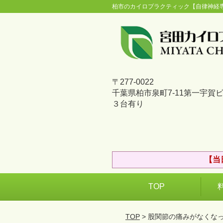
柏市のカイロプラクティック【自律神経
〒277-0022
千葉県柏市泉町7-11第一宇賀
３台有り
【当
TOP
TOP
> 股関節の痛みがなくな