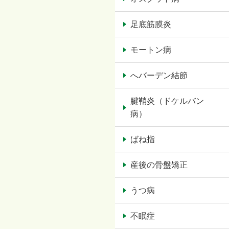
足底筋膜炎
モートン病
へバーデン結節
腱鞘炎（ドケルバン
病）
ばね指
産後の骨盤矯正
うつ病
不眠症