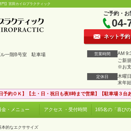
専門】宮田カイロプラクティック
ご予約・お
04-
ネット予約
AM 9:
営業時間
ビル一階B号室 駐車場
ご新規
※お
木曜日
定休日
末年
日予約ＯＫ】【土・日・祝日も夜8時まで営業】【駐車場３台
料金・メニュー
アクセス ・受付時間
165名の「喜び
基本的なエクササイズ