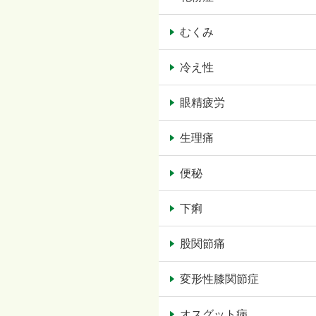
むくみ
冷え性
眼精疲労
生理痛
便秘
下痢
股関節痛
変形性膝関節症
オスグット病