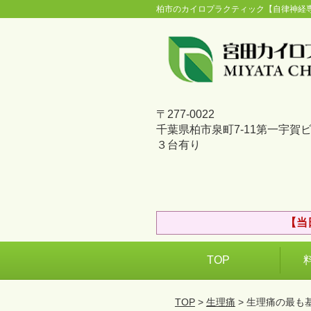
柏市のカイロプラクティック【自律神経
〒277-0022
千葉県柏市泉町7-11第一宇賀
３台有り
【当
TOP
TOP
>
生理痛
> 生理痛の最も