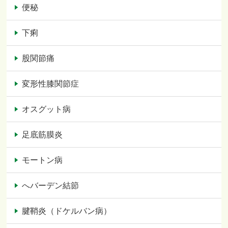
便秘
下痢
股関節痛
変形性膝関節症
オスグット病
足底筋膜炎
モートン病
へバーデン結節
腱鞘炎（ドケルバン病）