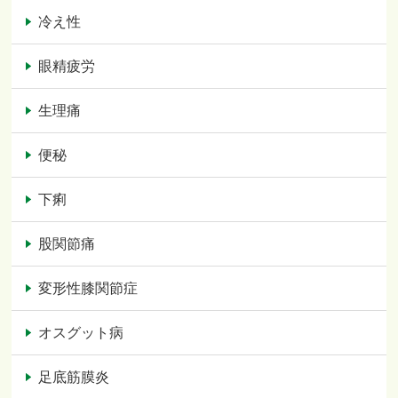
冷え性
眼精疲労
生理痛
便秘
下痢
股関節痛
変形性膝関節症
オスグット病
足底筋膜炎