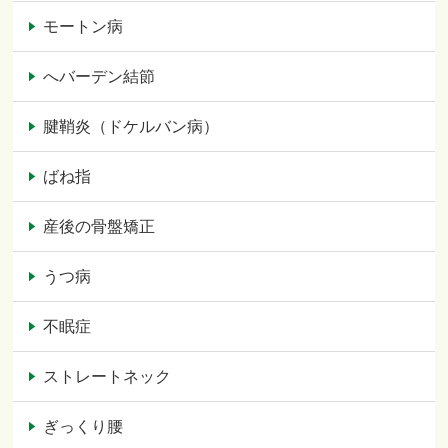
モートン病
へバーデン結節
腱鞘炎（ドケルバン病）
ばね指
産後の骨盤矯正
うつ病
不眠症
ストレートネック
ぎっくり腰