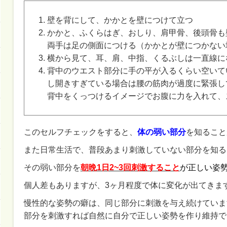
壁を背にして、かかとを壁につけて立つ
かかと、ふくらはぎ、おしり、肩甲骨、後頭骨も
両手は足の側面につける（かかとが壁につかない
横から見て、耳、肩、中指、くるぶしは一直線に
背中のウエスト部分に手の平が入るくらい空いて
し開きすぎている場合は腰の筋肉が過度に緊張し
背中をくっつけるイメージでお腹に力を入れて、
このセルフチェックをすると、
体の弱い部分
を知ること
また日常生活で、普段あまり刺激していない部分を知る
その弱い部分を
朝晩1日2~3回刺激すること
が
正しい姿
個人差もありますが、3ヶ月程度で体に変化が出てきま
慢性的な姿勢の癖は、同じ部分に刺激を与え続けていま
部分を刺激すれば自然に自分で正しい姿勢を作り維持で