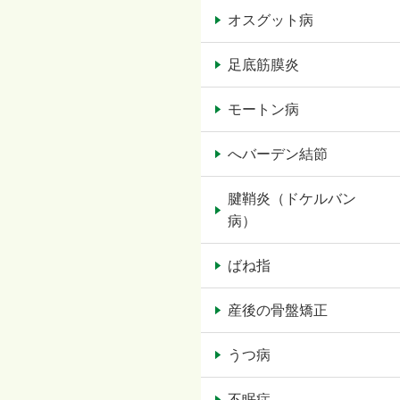
オスグット病
足底筋膜炎
モートン病
へバーデン結節
腱鞘炎（ドケルバン
病）
ばね指
産後の骨盤矯正
うつ病
不眠症