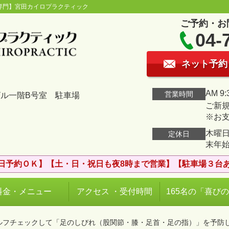
専門】宮田カイロプラクティック
ご予約・お
04-
ネット予約
AM 9:
営業時間
ビル一階B号室 駐車場
ご新規
※お
木曜日
定休日
末年
日予約ＯＫ】【土・日・祝日も夜8時まで営業】【駐車場３台
料金・メニュー
アクセス ・受付時間
165名の「喜び
セルフチェックして「足のしびれ（股関節・膝・足首・足の指）」を予防