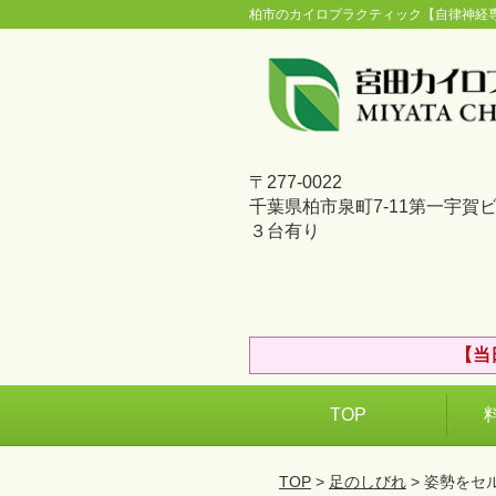
柏市のカイロプラクティック【自律神経
〒277-0022
千葉県柏市泉町7-11第一宇賀
３台有り
【当
TOP
TOP
>
足のしびれ
> 姿勢を