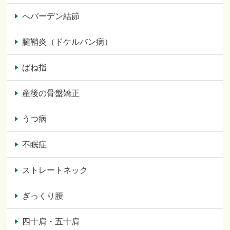
へバーデン結節
腱鞘炎（ドケルバン病）
ばね指
産後の骨盤矯正
うつ病
不眠症
ストレートネック
ぎっくり腰
四十肩・五十肩