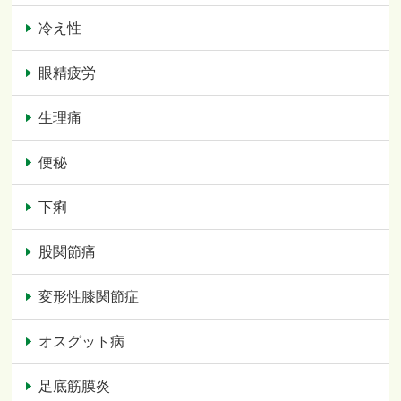
冷え性
眼精疲労
生理痛
便秘
下痢
股関節痛
変形性膝関節症
オスグット病
足底筋膜炎