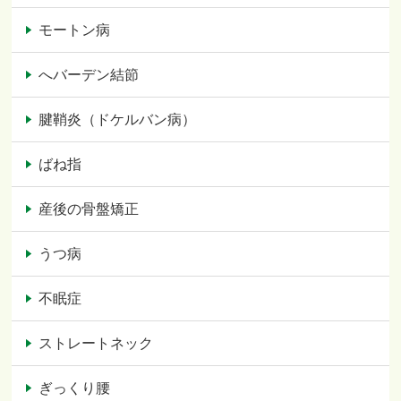
モートン病
へバーデン結節
腱鞘炎（ドケルバン病）
ばね指
産後の骨盤矯正
うつ病
不眠症
ストレートネック
ぎっくり腰