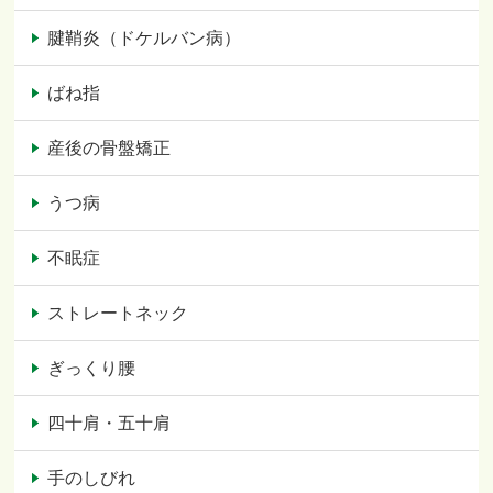
腱鞘炎（ドケルバン病）
ばね指
産後の骨盤矯正
うつ病
不眠症
ストレートネック
ぎっくり腰
四十肩・五十肩
手のしびれ