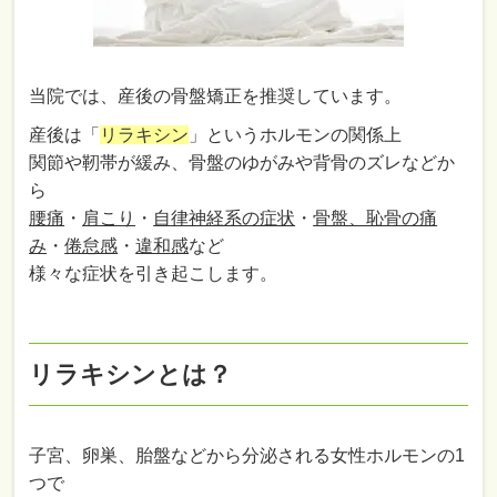
当院では、産後の骨盤矯正を推奨しています。
産後は「
リラキシン
」というホルモンの関係上
関節や靭帯が緩み、骨盤のゆがみや背骨のズレなどか
ら
腰痛
・
肩こり
・
自律神経系の症状
・
骨盤、恥骨の痛
み
・
倦怠感
・
違和感
など
様々な症状を引き起こします。
リラキシンとは？
子宮、卵巣、胎盤などから分泌される女性ホルモンの1
つで