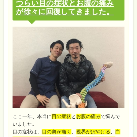
つらい目の症状とお腹の痛み
が徐々に回復してきました。
ここ一年、本当に
目の症状
と
お腹の痛み
で悩んで
いました。
目の症状は、
目の奥が痛く
、
視界がぼやける
、
白