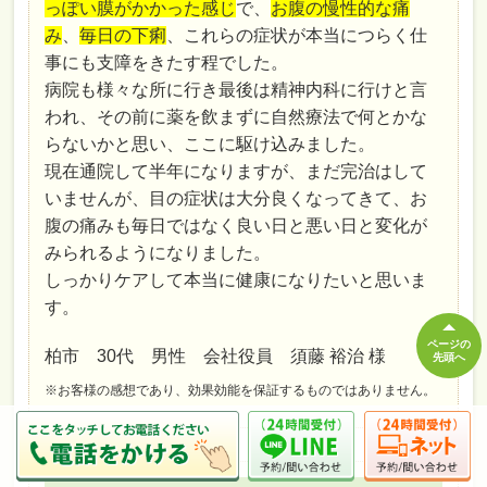
っぽい膜がかかった感じ
で、
お腹の慢性的な痛
み
、
毎日の下痢
、これらの症状が本当につらく仕
事にも支障をきたす程でした。
病院も様々な所に行き最後は精神内科に行けと言
われ、その前に薬を飲まずに自然療法で何とかな
らないかと思い、ここに駆け込みました。
現在通院して半年になりますが、まだ完治はして
いませんが、目の症状は大分良くなってきて、お
腹の痛みも毎日ではなく良い日と悪い日と変化が
みられるようになりました。
しっかりケアして本当に健康になりたいと思いま
す。
ページの
柏市 30代 男性 会社役員 須藤 裕治 様
先頭へ
※お客様の感想であり、効果効能を保証するものではありません。