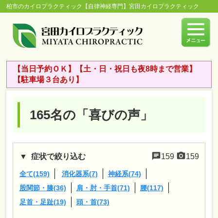
柏市のカイロプラクティック【自律神経専門】宮田カイロプラクティック
【当日予約ＯＫ】【土・日・祝日も夜8時まで営業】
【駐車場３台あり】
165名の「喜びの声」
症状で絞り込む
159
159
全て(159)
消化器系(7)
神経系(74)
股関節・膝(36)
肩・肘・手首(71)
腰(117)
足首・足趾(19)
頭・首(73)