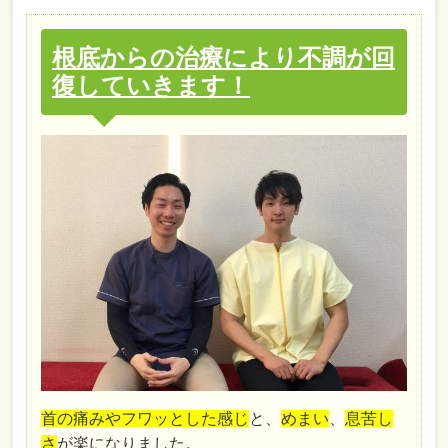
根底からの治療により不調が回
復していきます！
首の痛みやフワッとした感じ
と、
めまい
、
息苦し
さ
が楽になりました。