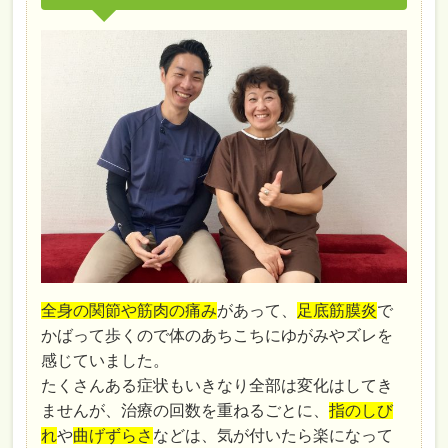
全身の関節や筋肉の痛み
があって、
足底筋膜炎
で
かばって歩くので体のあちこちにゆがみやズレを
感じていました。
たくさんある症状もいきなり全部は変化はしてき
ませんが、治療の回数を重ねるごとに、
指のしび
れ
や
曲げずらさ
などは、気が付いたら楽になって