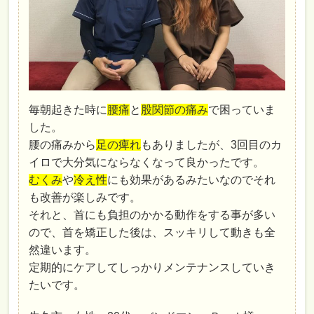
毎朝起きた時に
腰痛
と
股関節の痛み
で困っていま
した。
腰の痛みから
足の痺れ
もありましたが、3回目のカ
イロで大分気にならなくなって良かったです。
むくみ
や
冷え性
にも効果があるみたいなのでそれ
も改善が楽しみです。
それと、首にも負担のかかる動作をする事が多い
ので、首を矯正した後は、スッキリして動きも全
然違います。
定期的にケアしてしっかりメンテナンスしていき
たいです。