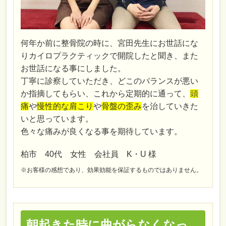
何年か前に整骨院の時に、宮田先生にお世話にな
りカイロプラクティックで開院したと聞き、また
お世話になる事にしました。
丁寧に診察していただき、どこのバランスが悪い
か指摘してもらい、これから定期的に通って、
頭
痛
や
慢性的な肩こり
や
骨盤の歪み
を治していきた
いと思っています。
色々な痛みが良くなる事を期待しています。
柏市 40代 女性 会社員 K・U 様
※お客様の感想であり、効果効能を保証するものではありません。
朝起きた時に曲がらなくなっ