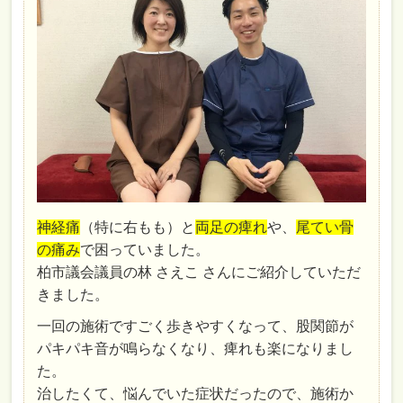
神経痛
（特に右もも）と
両足の痺れ
や、
尾てい骨
の痛み
で困っていました。
柏市議会議員の林 さえこ さんにご紹介していただ
きました。
一回の施術ですごく歩きやすくなって、股関節が
パキパキ音が鳴らなくなり、痺れも楽になりまし
た。
治したくて、悩んでいた症状だったので、施術か